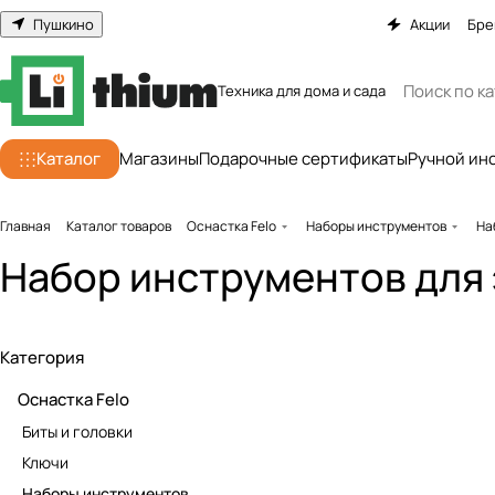
Пушкино
Акции
Бре
Техника для дома и сада
Каталог
Магазины
Подарочные сертификаты
Ручной ин
Главная
Каталог товаров
Оснастка Felo
Наборы инструментов
На
Набор инструментов для
Категория
Оснастка Felo
Биты и головки
Ключи
Наборы инструментов