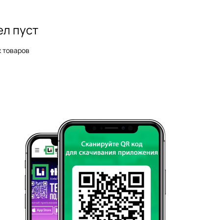
ел пуст
х товаров