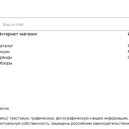
Интернет-магазин
аталог
Акции
Бренды
Обзоры
логии
.
чиваясь) текстовую, графическую, фотографическую и видео информаци
лектуальную собственность, защищены российским законодательством