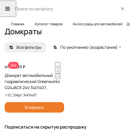
Главная
Каталог товаров
Аксессуары для автомобилей
Д
Домкраты
Все фильтры
По умолчанию (возрастание)
24V
от 11 990 ₽
Домкрат автомобильный
гидравлический Greenworks
G24JACK 24V 3401407
аккумуляторный
0
0
Арт.
3401407
В корзину
Подписаться
на скрытую распродажу