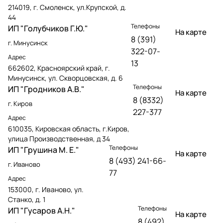
214019, г. Смоленск, ул.Крупской, д.
44
Телефоны
ИП "Голубчиков Г.Ю."
На карте
8 (391)
г. Минусинск
322-07-
Адрес
13
662602, Красноярский край, г.
Минусинск, ул. Скворцовская, д. 6
Телефоны
ИП "Гродников А.В."
На карте
8 (8332)
г. Киров
227-377
Адрес
610035, Кировская область, г.Киров,
улица Производственная, д 34
Телефоны
ИП "Грушина М. Е."
На карте
8 (493) 241-66-
г. Иваново
77
Адрес
153000, г. Иваново, ул.
Станко, д. 1
Телефоны
ИП "Гусаров А.Н."
На карте
8 (492)