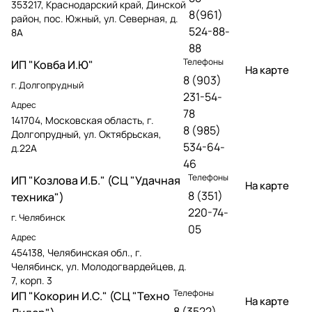
353217, Краснодарский край, Динской
8(961)
район, пос. Южный, ул. Северная, д.
524-88-
8А
88
Телефоны
ИП "Ковба И.Ю"
На карте
8 (903)
г. Долгопрудный
231-54-
Адрес
78
141704, Московская область, г.
8 (985)
Долгопрудный, ул. Октябрьская,
534-64-
д.22А
46
Телефоны
ИП "Козлова И.Б." (СЦ "Удачная
На карте
8 (351)
техника")
220-74-
г. Челябинск
05
Адрес
454138, Челябинская обл., г.
Челябинск, ул. Молодогвардейцев, д.
7, корп. 3
Телефоны
ИП "Кокорин И.С." (СЦ "Техно
На карте
8 (3522)