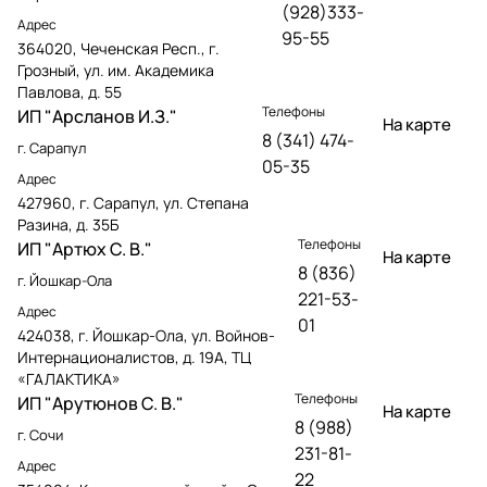
(928)333-
Адрес
95-55
364020, Чеченская Респ., г.
Грозный, ул. им. Академика
Павлова, д. 55
Телефоны
ИП "Арсланов И.З."
На карте
8 (341) 474-
г. Сарапул
05-35
Адрес
427960, г. Сарапул, ул. Степана
Разина, д. 35Б
Телефоны
ИП "Артюх С. В."
На карте
8 (836)
г. Йошкар-Ола
221-53-
Адрес
01
424038, г. Йошкар-Ола, ул. Войнов-
Интернационалистов, д. 19А, ТЦ
«ГАЛАКТИКА»
Телефоны
ИП "Арутюнов С. В."
На карте
8 (988)
г. Сочи
231-81-
Адрес
22