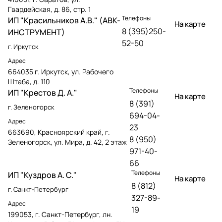
Гвардейская, д. 86, стр. 1
Телефоны
ИП "Красильников А.В." (АВК-
На карте
8 (395)250-
ИНСТРУМЕНТ)
52-50
г. Иркутск
Адрес
664035 г. Иркутск, ул. Рабочего
Штаба, д. 110
Телефоны
ИП "Крестов Д. А."
На карте
8 (391)
г. Зеленогорск
694-04-
Адрес
23
663690, Красноярский край, г.
8 (950)
Зеленогорск, ул. Мира, д. 42, 2 этаж
971-40-
66
Телефоны
ИП "Куздров А. С."
На карте
8 (812)
г. Санкт-Петербург
327-89-
Адрес
19
199053, г. Санкт-Петербург, лн.