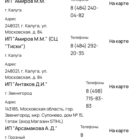
ИП "Амиров М.М."
На карте
8 (484) 240-
г. Калуга
04-82
Адрес
248021, г. Калуга, ул.
Московская, д. 84
Телефоны
ИП "Амиров М.М." (СЦ
На карте
8 (484) 292-
"Тиски")
20-35
г. Калуга
Адрес
248021, г. Калуга, ул.
Московская, д. 84
Телефоны
ИП "Антаков Д.И."
На карте
8 (498)
г. Звенигород
715-83-
Адрес
83
143185, Московская область, гор.
Звенигород, мкр. Супонево, дом № 15,
1 этаж (вход Магазин STIHL)
Телефоны
ИП "Арсамакова А. Д."
На карте
8
г. Грозный