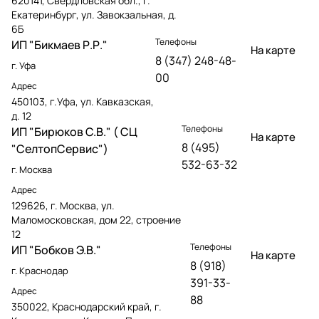
620141, Свердловская обл., г.
Екатеринбург, ул. Завокзальная, д.
6Б
Телефоны
ИП "Бикмаев Р.Р."
На карте
8 (347) 248-48-
г. Уфа
00
Адрес
450103, г.Уфа, ул. Кавказская,
д. 12
Телефоны
ИП "Бирюков С.В." ( СЦ
На карте
8 (495)
"СелтопСервис")
532-63-32
г. Москва
Адрес
129626, г. Москва, ул.
Маломосковская, дом 22, строение
12
Телефоны
ИП "Бобков Э.В."
На карте
8 (918)
г. Краснодар
391-33-
Адрес
88
350022, Краснодарский край, г.