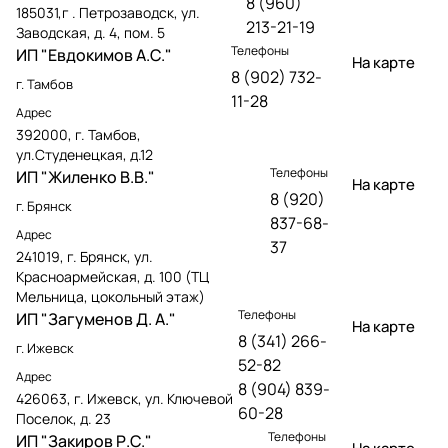
8 (960)
185031,г . Петрозаводск, ул.
213-21-19
Заводская, д. 4, пом. 5
Телефоны
ИП "Евдокимов А.С."
На карте
8 (902) 732-
г. Тамбов
11-28
Адрес
392000, г. Тамбов,
ул.Студенецкая, д.12
Телефоны
ИП "Жиленко В.В."
На карте
8 (920)
г. Брянск
837-68-
Адрес
37
241019, г. Брянск, ул.
Красноармейская, д. 100 (ТЦ
Мельница, цокольный этаж)
Телефоны
ИП "Загуменов Д. А."
На карте
8 (341) 266-
г. Ижевск
52-82
Адрес
8 (904) 839-
426063, г. Ижевск, ул. Ключевой
60-28
Поселок, д. 23
Телефоны
ИП "Закиров Р.С."