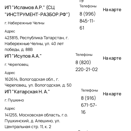
19
Телефоны
ИП "Исламов А.Р." (СЦ
На карте
8 (996)
"ИНСТРУМЕНТ-РАЗБОР.РФ")
845-11-
г. Набережные Челны
61
Адрес
423815, Республика Татарстан, г.
Набережные Челны, ул. 40 лет
победы, д. 88В
Телефоны
ИП "Исупов А.А."
На карте
8 (820)
г. Череповец
220-21-02
Адрес
162614, Вологодская обл., г.
Череповец, ул. Вологодская, д. 50
Телефоны
ИП "Катарская Н. А."
На карте
8 (916)
г. Пушкино
671-57-
Адрес
16
141255, Московская область, г.о.
Пушкинский, д. Алешино, ул.
Центральная стр. 11, к. 2