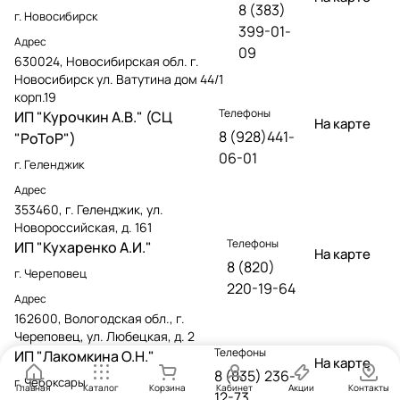
8 (383)
г. Новосибирск
399-01-
Адрес
09
630024, Новосибирская обл. г.
Новосибирск ул. Ватутина дом 44/1
корп.19
Телефоны
ИП "Курочкин А.В." (СЦ
На карте
8 (928)441-
"РоТоР")
06-01
г. Геленджик
Адрес
353460, г. Геленджик, ул.
Новороссийская, д. 161
Телефоны
ИП "Кухаренко А.И."
На карте
8 (820)
г. Череповец
220-19-64
Адрес
162600, Вологодская обл., г.
Череповец, ул. Любецкая, д. 2
Телефоны
ИП "Лакомкина О.Н."
На карте
8 (835) 236-
г. Чебоксары
Главная
Каталог
Корзина
Кабинет
Акции
Контакты
12-73