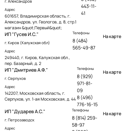
г. Александров
443-11-
Адрес
41
601657, Владимирская область, г.
Александров, ул. Геологов, д. 8, стр.1
магазин &quot;Первый&quot;
Телефоны
ИП "Гусев И.С."
На карте
8 (484)
г. Киров (Калужская обл)
565-49-87
Адрес
249440, г. Киров, Калужская обл.,
пер. Базарный, д. 2
Телефоны
ИП "Дмитриев А.Ф."
На карте
8 (929)
г. Серпухов
971-81-
Адрес
09
142207, Московская область, г.
8 (496)
Серпухов, ул. 1-ая Московская, д. 44
776-16-15
Телефоны
ИП "Дударев А.С."
На карте
8 (814) 259-
г. Петрозаводск
58-97
Адрес