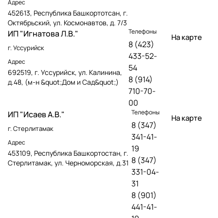
Адрес
452613, Республика Башкортотсан, г.
Октябрьский, ул. Космонавтов, д. 7/3
Телефоны
ИП "Игнатова Л.В."
На карте
8 (423)
г. Уссурийск
433-52-
Адрес
54
692519, г. Уссурийск, ул. Калинина,
8 (914)
д.48, (м-н &quot;Дом и Сад&quot;)
710-70-
00
Телефоны
ИП "Исаев А.В."
На карте
8 (347)
г. Стерлитамак
341-41-
Адрес
19
453109, Республика Башкортостан, г.
8 (347)
Стерлитамак, ул. Черноморская, д.31
331-04-
31
8 (901)
441-41-