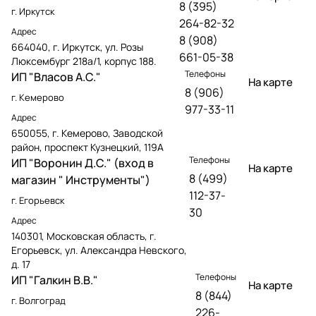
8 (395)
г. Иркутск
264-82-32
Адрес
8 (908)
664040, г. Иркутск, ул. Розы
661-05-38
Люксембург 218а/1, корпус 188.
Телефоны
ИП "Власов А.С."
На карте
8 (906)
г. Кемерово
977-33-11
Адрес
650055, г. Кемерово, Заводской
район, проспект Кузнецкий, 119А
Телефоны
ИП "Воронин Д.С." (вход в
На карте
8 (499)
магазин " Инструменты")
112-37-
г. Егорьевск
30
Адрес
140301, Московская область, г.
Егорьевск, ул. Александра Невского,
д. 17
Телефоны
ИП "Галкин В.В."
На карте
8 (844)
г. Волгоград
226-