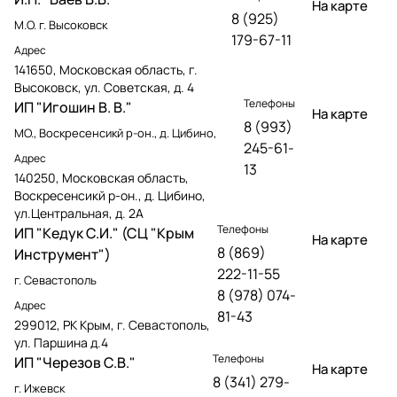
На карте
8 (925)
М.О. г. Высоковск
179-67-11
Адрес
141650, Московская область, г.
Высоковск, ул. Советская, д. 4
Телефоны
ИП "Игошин В. В."
На карте
8 (993)
МО., Воскресенсикй р-он., д. Цибино,
245-61-
Адрес
13
140250, Московская область,
Воскресенсикй р-он., д. Цибино,
ул.Центральная, д. 2А
Телефоны
ИП "Кедук С.И." (СЦ "Крым
На карте
8 (869)
Инструмент")
222-11-55
г. Севастополь
8 (978) 074-
Адрес
81-43
299012, РК Крым, г. Севастополь,
ул. Паршина д.4
Телефоны
ИП "Черезов С.В."
На карте
8 (341) 279-
г. Ижевск