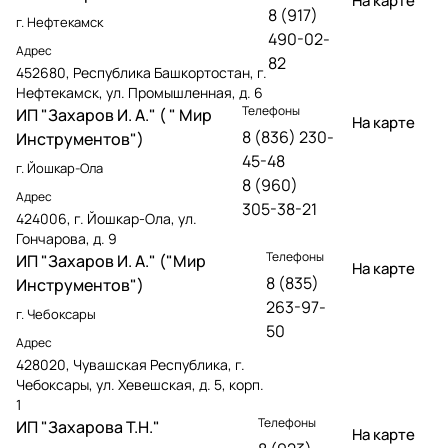
На карте
8 (917)
г. Нефтекамск
490-02-
Адрес
82
452680, Республика Башкортостан, г.
Нефтекамск, ул. Промышленная, д. 6
Телефоны
ИП "Захаров И. А." ( " Мир
На карте
8 (836) 230-
Инструментов")
45-48
г. Йошкар-Ола
8 (960)
Адрес
305-38-21
424006, г. Йошкар-Ола, ул.
Гончарова, д. 9
Телефоны
ИП "Захаров И. А." ("Мир
На карте
8 (835)
Инструментов")
263-97-
г. Чебоксары
50
Адрес
428020, Чувашская Республика, г.
Чебоксары, ул. Хевешская, д. 5, корп.
1
Телефоны
ИП "Захарова Т.Н."
На карте