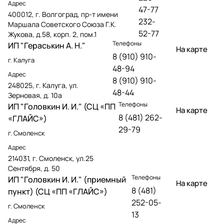
Адрес
47-77
400012, г. Волгоград, пр-т имени
232-
Маршала Советского Союза Г.К.
52-77
Жукова, д.58, корп. 2, пом.1
Телефоны
ИП "Гераськин А. Н."
На карте
8 (910) 910-
г. Калуга
48-94
Адрес
8 (910) 910-
248025, г. Калуга, ул.
48-44
Зерновая, д. 10а
Телефоны
ИП "Головкин И. И." (СЦ «ПП
На карте
8 (481) 262-
«ГЛАЙС»)
29-79
г. Смоленск
Адрес
214031, г. Смоленск, ул.25
Сентября, д. 50
Телефоны
ИП "Головкин И. И." (приемный
На карте
8 (481)
пункт) (СЦ «ПП «ГЛАЙС»)
252-05-
г. Смоленск
13
Адрес