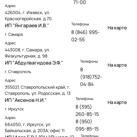
71-00
Адрес
426004, г. Ижевск, ул.
Красногеройская, д.70
Телефоны
ИП "Янгараев И.В."
На карте
8 (846) 995-
г. Самара
02-55
Адрес
443008, г. Самара, ул.
Физкультурная, д. 98
Телефоны
ИП "Абдулвагидова Э.Ф."
На карте
8
г. Ставрополь
(918)752-
Адрес
04-84
355021, Ставропольский край, г.
Ставрополь, ул. Родосская, д. 13
Телефоны
ИП "Аксенов Н.И."
На карте
8 (395)
г. Иркутск
260-85-15
Адрес
8 (950)
664050, г. Иркутск, ул.
095-85-15
Байкальская, д. 203А, офис 11
Телефоны