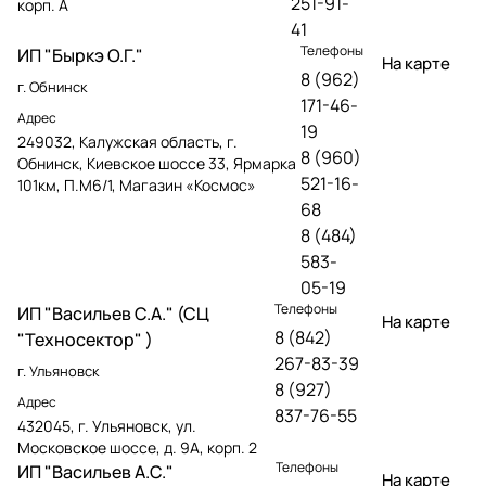
251-91-
корп. А
41
Телефоны
ИП "Быркэ О.Г."
На карте
8 (962)
г. Обнинск
171-46-
Адрес
19
249032, Калужская область, г.
8 (960)
Обнинск, Киевское шоссе 33, Ярмарка
521-16-
101км, П.М6/1, Магазин «Космос»
68
8 (484)
583-
05-19
Телефоны
ИП "Васильев С.А." (СЦ
На карте
8 (842)
"Техносектор" )
267-83-39
г. Ульяновск
8 (927)
Адрес
837-76-55
432045, г. Ульяновск, ул.
Московское шоссе, д. 9А, корп. 2
Телефоны
ИП "Васильев А.С."
На карте