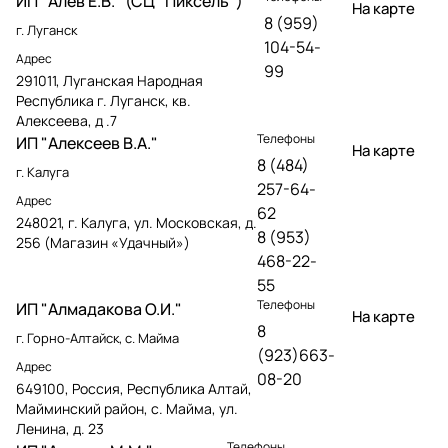
ИП "Алев Е.В." (СЦ "Пиксель")
На карте
8 (959)
г. Луганск
104-54-
Адрес
99
291011, Луганская Народная
Республика г. Луганск, кв.
Алексеева, д .7
Телефоны
ИП "Алексеев В.А."
На карте
8 (484)
г. Калуга
257-64-
Адрес
62
248021, г. Калуга, ул. Московская, д.
8 (953)
256 (Магазин «Удачный»)
468-22-
55
Телефоны
ИП "Алмадакова О.И."
На карте
8
г. Горно-Алтайск, с. Майма
(923)663-
Адрес
08-20
649100, Россия, Республика Алтай,
Майминский район, с. Майма, ул.
Ленина, д. 23
Телефоны