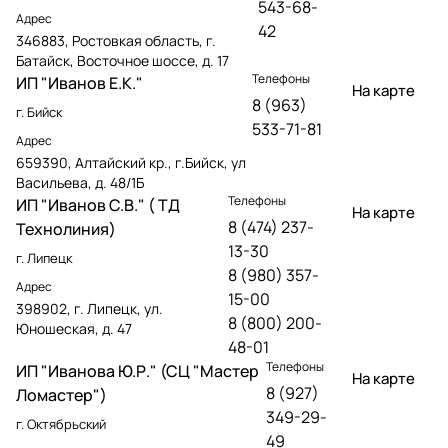
543-68-
Адрес
42
346883, Ростовкая область, г.
Батайск, Восточное шоссе, д. 17
Телефоны
ИП "Иванов Е.К."
На карте
8 (963)
г. Бийск
533-71-81
Адрес
659390, Алтайский кр., г.Бийск, ул
Васильева, д. 48/1Б
Телефоны
ИП "Иванов С.В." ( ТД
На карте
8 (474) 237-
Технолиния)
13-30
г. Липецк
8 (980) 357-
Адрес
15-00
398902, г. Липецк, ул.
8 (800) 200-
Юношеская, д. 47
48-01
Телефоны
ИП "Иванова Ю.Р." (СЦ "Мастер
На карте
8 (927)
Ломастер")
349-29-
г. Октябрьский
49