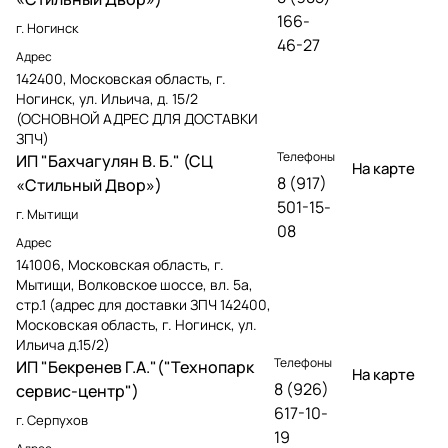
166-
г. Ногинск
46-27
Адрес
142400, Московская область, г.
Ногинск, ул. Ильича, д. 15/2
(ОСНОВНОЙ АДРЕС ДЛЯ ДОСТАВКИ
ЗПЧ)
Телефоны
ИП "Бахчагулян В. Б." (СЦ
На карте
8 (917)
«Стильный Двор»)
501-15-
г. Мытищи
08
Адрес
141006, Московская область, г.
Мытищи, Волковское шоссе, вл. 5а,
стр.1 (адрес для доставки ЗПЧ 142400,
Московская область, г. Ногинск, ул.
Ильича д.15/2)
Телефоны
ИП "Бекренев Г.А."("Технопарк
На карте
8 (926)
сервис-центр")
617-10-
г. Серпухов
19