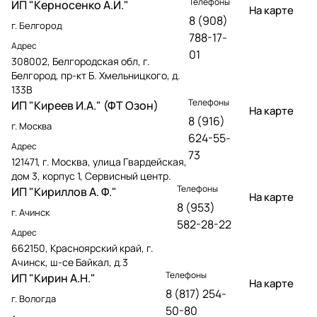
Телефоны
ИП "Керносенко А.И."
На карте
8 (908)
г. Белгород
788-17-
Адрес
01
308002, Белгородская обл, г.
Белгород, пр-кт Б. Хмельницкого, д.
133В
Телефоны
ИП "Киреев И.А." (ФТ Озон)
На карте
8 (916)
г. Москва
624-55-
Адрес
73
121471, г. Москва, улица Гвардейская,
дом 3, корпус 1, Сервисный центр.
Телефоны
ИП "Кириллов А. Ф."
На карте
8 (953)
г. Ачинск
582-28-22
Адрес
662150, Красноярский край, г.
Ачинск, ш-се Байкал, д.3
Телефоны
ИП "Кирин А.Н."
На карте
8 (817) 254-
г. Вологда
50-80