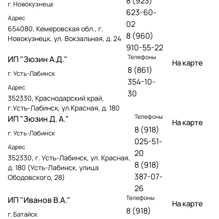
8 (923)
г. Новокузнецк
623-60-
Адрес
02
654080, Кемеровская обл., г.
8 (960)
Новокузнецк, ул. Вокзальная, д. 24
910-55-22
Телефоны
ИП "Зюзин А.Д."
На карте
8 (861)
г. Усть-Лабинск
354-10-
Адрес
30
352330, Краснодарский край,
г.Усть-Лабинск, ул.Красная, д. 180
Телефоны
ИП "Зюзин Д. А."
На карте
8 (918)
г. Усть-Лабинск
025-51-
Адрес
20
352330, г. Усть-Лабинск, ул. Красная,
8 (918)
д. 180 (Усть-Лабинск, улица
387-07-
Ободовского, 28)
26
Телефоны
ИП "Иванов В.А."
На карте
8 (918)
г. Батайск