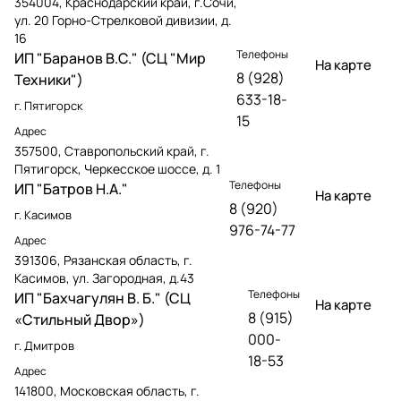
354004, Краснодарский край, г.Сочи,
ул. 20 Горно-Стрелковой дивизии, д.
16
Телефоны
ИП "Баранов В.С." (СЦ "Мир
На карте
8 (928)
Техники")
633-18-
г. Пятигорск
15
Адрес
357500, Ставропольский край, г.
Пятигорск, Черкесское шоссе, д. 1
Телефоны
ИП "Батров Н.А."
На карте
8 (920)
г. Касимов
976-74-77
Адрес
391306, Рязанская область, г.
Касимов, ул. Загородная, д.43
Телефоны
ИП "Бахчагулян В. Б." (СЦ
На карте
8 (915)
«Стильный Двор»)
000-
г. Дмитров
18-53
Адрес
141800, Московская область, г.