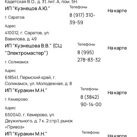
Кадетская В.О., д. 31, лит. А, пом. 5Н.
Телефоны
ИП "Кузнецов А.Ю."
На карте
8 (917) 310-
г. Саратов
39-59
Адрес
410012, г. Саратов, ул.
Вавилова, д. 49
Телефоны
ИП "Кузнецова В.В." (СЦ
На карте
8 (995)
"Электромастер")
278-83-32
г. Соликамск
Адрес
618541, Пермский край, г.
Соликамск, ул. Молодежная, д. 8
Телефоны
ИП "Куракин М.Н."
На карте
8 (3842)
г. Кемерово
90-14-00
Адрес
650040, г. Кемерово, ул.
Двужильного, д. 7 к. 2 стр.1, рынок
«Привоз»
Телефоны
ИП "Куракин М.Н."
На карте