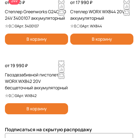
24V
от 7 490 ₽
от 17 990 ₽
Степлер Greenworks G24CS10
Степлер WORX WX844 20V
24V 3400107 аккумуляторный
аккумуляторный
0
0
Арт.
3400107
0
0
Арт.
WX844
В корзину
В корзину
от 19 990 ₽
Гвоздезабивной пистолет
WORX WX842 20V
бесщеточный аккумуляторный
0
0
Арт.
WX842
В корзину
Подписаться
на скрытую распродажу