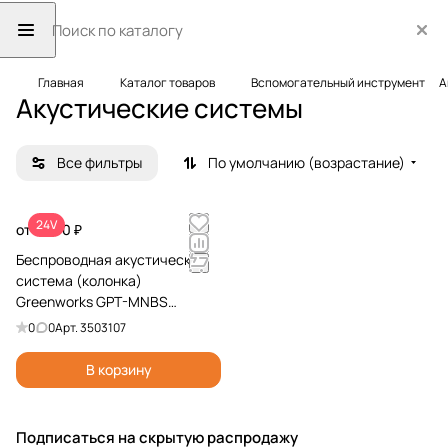
Главная
Каталог товаров
Вспомогательный инструмент
А
Акустические системы
Все фильтры
По умолчанию (возрастание)
24V
от 7 990 ₽
Беспроводная акустическая
система (колонка)
Greenworks GPT-MNBS
24V/220V 3503107
0
0
Арт.
3503107
аккумуляторная
В корзину
Подписаться
на скрытую распродажу