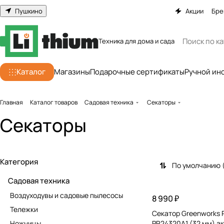
Пушкино
Акции
Бре
Техника для дома и сада
Каталог
Магазины
Подарочные сертификаты
Ручной ин
Главная
Каталог товаров
Садовая техника
Секаторы
Секаторы
Категория
По умолчанию 
Садовая техника
Воздуходувы и садовые пылесосы
8 990 ₽
Тележки
Секатор Greenworks 
Ножницы
PR24320A1 (32 мм) а