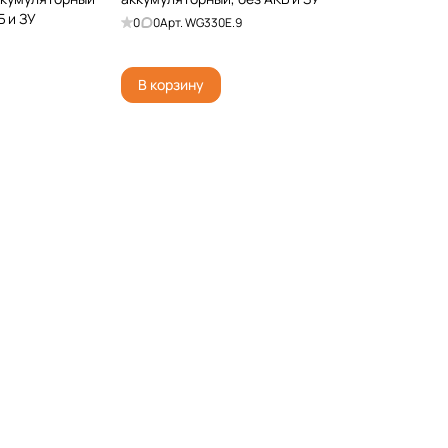
 и ЗУ
0
0
Арт.
WG330E.9
В корзину