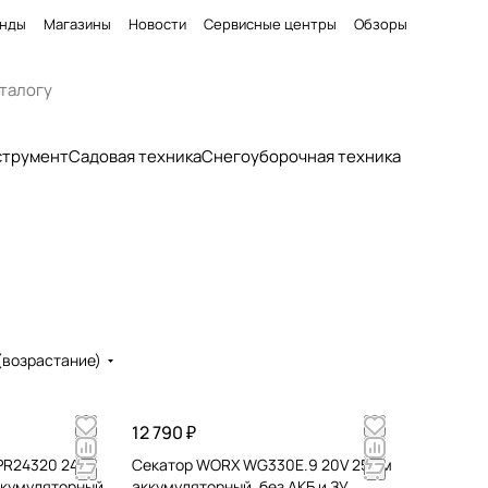
нды
Магазины
Новости
Сервисные центры
Обзоры
струмент
Садовая техника
Снегоуборочная техника
(возрастание)
12 790 ₽
PR24320 24V
Секатор WORX WG330E.9 20V 25 см
ккумуляторный
аккумуляторный, без АКБ и ЗУ