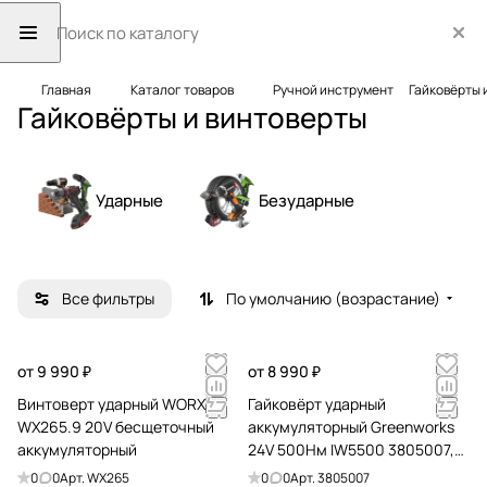
Главная
Каталог товаров
Ручной инструмент
Гайковёрты 
Гайковёрты и винтоверты
Ударные
Безударные
Все фильтры
По умолчанию (возрастание)
от 9 990 ₽
от 8 990 ₽
Винтоверт ударный WORX
Гайковёрт ударный
WX265.9 20V бесщеточный
аккумуляторный Greenworks
аккумуляторный
24V 500Нм IW5500 3805007,
бесщёточный
0
0
Арт.
WX265
0
0
Арт.
3805007