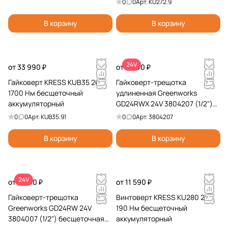
0
0
Арт.
KU272.9
В корзину
В корзину
24V
от 33 990 ₽
от 9 990 ₽
Гайковерт KRESS KUB35 20V
Гайковерт-трещотка
1700 Нм бесщеточный
удлиненная Greenworks
аккумуляторный
GD24RWX 24V 3804207 (1/2")
бесщеточная аккумуляторная
0
0
Арт.
KUB35.91
0
0
Арт.
3804207
В корзину
В корзину
24V
от 9 990 ₽
от 11 590 ₽
Гайковерт-трещотка
Винтоверт KRESS KU280 20V
Greenworks GD24RW 24V
190 Нм бесщеточный
3804007 (1/2") бесщеточная
аккумуляторный