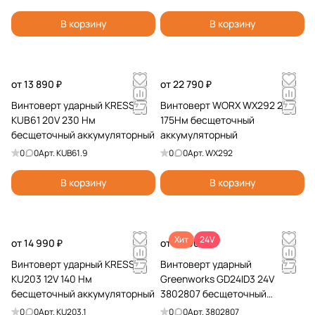
В корзину
В корзину
от 13 890 ₽
от 22 790 ₽
Винтоверт ударный KRESS
Винтоверт WORX WX292 20V
KUB61 20V 230 Нм
175Нм бесщеточный
бесщеточный аккумуляторный
аккумуляторный
0
0
Арт.
KUB61.9
0
0
Арт.
WX292
В корзину
В корзину
Хит
24V
от 14 990 ₽
от 8 990 ₽
Винтоверт ударный KRESS
Винтоверт ударный
KU203 12V 140 Нм
Greenworks GD24ID3 24V
бесщеточный аккумуляторный
3802807 бесщеточный
аккумуляторный
0
0
Арт.
KU203.1
0
0
Арт.
3802807