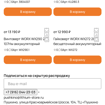
аккумуляторная
0
0
Арт.
3804007
0
0
Арт.
KU280.3
В корзину
В корзину
от 13 190 ₽
от 12 990 ₽
Винтоверт WORX WX290 20V
Гайковерт WORX WX272 20V
107Нм аккумуляторный
бесщеточный аккумуляторный
0
0
Арт.
WX290.1
0
0
Арт.
WX272
В корзину
В корзину
Подписаться
на скрытую распродажу
+7 (916) 044-23-03
pushkino@lithium-store.ru
Пушкино, улица Красноармейское Шоссе, 104, ТЦ «Пушкино