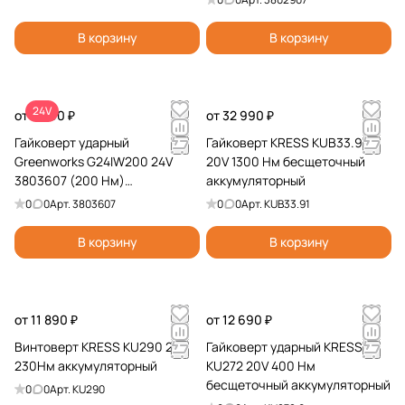
В корзину
В корзину
24V
от 5 990 ₽
от 32 990 ₽
Гайковерт ударный
Гайковерт KRESS KUB33.91
Greenworks G24IW200 24V
20V 1300 Нм бесщеточный
3803607 (200 Нм)
аккумуляторный
бесщеточный аккумуляторный
0
0
Арт.
3803607
0
0
Арт.
KUB33.91
В корзину
В корзину
от 11 890 ₽
от 12 690 ₽
Винтоверт KRESS KU290 20V
Гайковерт ударный KRESS
230Нм аккумуляторный
KU272 20V 400 Нм
бесщеточный аккумуляторный
0
0
Арт.
KU290