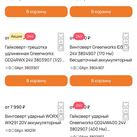
В корзину
В корзину
Акция
24V
24V
от 9 990 ₽
от 5 990 ₽
Гайковерт-трещотка
Винтоверт Greenworks ID3170
удлиненная Greenworks
24V 3804907 (170 Нм)
GD24RWX 24V 3803907 (1/2)
бесщеточный аккумуляторный
бесщеточная аккумуляторная
0
0
Арт.
3803907
0
0
Арт.
3804907
В корзину
В корзину
24V
от 7 990 ₽
от 7 990 ₽
Винтоверт ударный WORX
Гайковерт ударный
WX291 20V аккумуляторный
Greenworks GD24IW400 24V
3802907 (400 Нм)
0
0
Арт.
WX291
бесщеточный аккумуляторный
0
0
Арт.
3802907