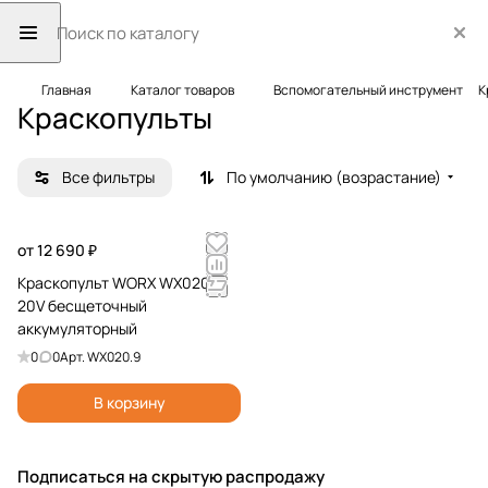
Главная
Каталог товаров
Вспомогательный инструмент
К
Краскопульты
Все фильтры
По умолчанию (возрастание)
от 12 690 ₽
Краскопульт WORX WX020.9
20V бесщеточный
аккумуляторный
0
0
Арт.
WX020.9
В корзину
Подписаться
на скрытую распродажу