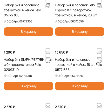
Набор бит и головок с
Набор бит и головок Felo
трещоткой в кейсе Felo
Ergonic K с поворотной
05772306
трещоткой, в кейсе, 20 шт
06072056
0
0
Арт.
05772306
0
0
Арт.
06072056
В корзину
В корзину
1 290 ₽
13 650 ₽
Набор бит SL/PH/PZ/T/BH 9 шт
Набор бит и головок с
с битодержателем Felo
трещоткой в кейсе, 18 шт Felo
02093110
05771856
0
0
Арт.
02093110
0
0
Арт.
05771856
В корзину
В корзину
2 570 ₽
2 570 ₽