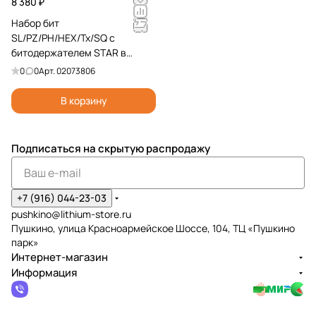
8 380 ₽
Набор бит
SL/PZ/PH/HEX/Tx/SQ с
битодержателем STAR в
кейсе, 30 шт Felo 02073806
0
0
Арт.
02073806
В корзину
Подписаться
на скрытую распродажу
+7 (916) 044-23-03
pushkino@lithium-store.ru
Пушкино, улица Красноармейское Шоссе, 104, ТЦ «Пушкино
парк»
Интернет-магазин
Информация