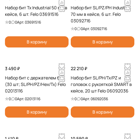
Набор бит Tx Industrial 50 мм в
Набор бит SL/PZ/PH Industrial
кейсе, 6 шт. Felo 03691516
70 мм в кейсе, 6 шт. Felo
03092716
0
0
Арт.
03691516
0
0
Арт.
03092716
В корзину
В корзину
3 490 ₽
22 210 ₽
Набор бит с держателем бит
Набор бит SL/PH/Tx/PZ и
(30 шт; SL/PH/PZ/Hex/Tx) Felo
головок c рукояткой SMART в
02013116
кейсе, 20 шт Felo 06092036
0
0
Арт.
02013116
0
0
Арт.
06092036
В корзину
В корзину
1 410 ₽
10 590 ₽