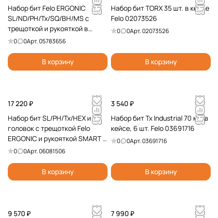
Набор бит Felo ERGONIC
Набор бит TORX 35 шт. в кейсе
SL/ND/PH/Tx/SQ/BH/MS с
Felo 02073526
трещоткой и рукояткой в
0
0
Арт.
02073526
кейсе, 36 шт 05783656
0
0
Арт.
05783656
В корзину
В корзину
17 220 ₽
3 540 ₽
Набор бит SL/PH/Tx/HEX и
Набор бит Tx Industrial 70 мм в
головок с трещоткой Felo
кейсе, 6 шт. Felo 03691716
ERGONIC и рукояткой SMART в
0
0
Арт.
03691716
кейсе, 29 шт 06081506
0
0
Арт.
06081506
В корзину
В корзину
9 570 ₽
7 990 ₽