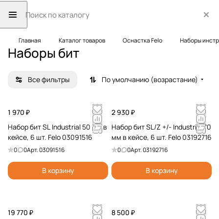
Главная
Каталог товаров
Оснастка Felo
Наборы инст
Наборы бит
Все фильтры
По умолчанию (возрастание)
1 970 ₽
2 930 ₽
Набор бит SL Industrial 50 мм в
Набор бит SL/Z +/- Industrial 70
кейсе, 6 шт. Felo 03091516
мм в кейсе, 6 шт. Felo 03192716
0
0
Арт.
03091516
0
0
Арт.
03192716
В корзину
В корзину
19 770 ₽
8 500 ₽