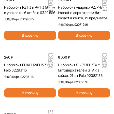
Набор бит PZ1-3 и PH1-3 50 мм
Набор бит ударных PZ/PH/Tx
в упаковке, 6 шт Felo 03291516
Impact с держателем бит
Impact в кейсе, 19 предметов
0
0
Арт.
03291516
Felo 02071946
0
0
Арт.
02071946
В корзину
В корзину
240 ₽
8 330 ₽
Набор бит PH1/PH2/PH3 3 шт.
Набор бит SL/PZ/PH/TX с
Felo 02293116
битодержателем STAR в
кейсе, 21 шт Felo 02082136
0
0
Арт.
02293116
0
0
Арт.
02082136
В корзину
В корзину