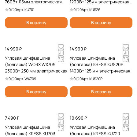
760Вт 115мм электрическая
1200Вт 125мм электрическая
бесщеточная
0
0
Арт.
KU701
0
0
Арт.
KUS26
В корзину
В корзину
14 990 ₽
14 990 ₽
Угловая шлифмашина
Угловая шлифмашина
(болгарка) WORX WX709
(болгарка) KRESS KUS20P
2300Вт 230 мм электрическая
1400Вт 125 мм электрическая
0
0
Арт.
WX709
0
0
Арт.
KUS20P
В корзину
В корзину
7 490 ₽
10 690 ₽
Угловая шлифмашина
Угловая шлифмашина
(болгарка) KRESS KU703
(болгарка) KRESS KU720