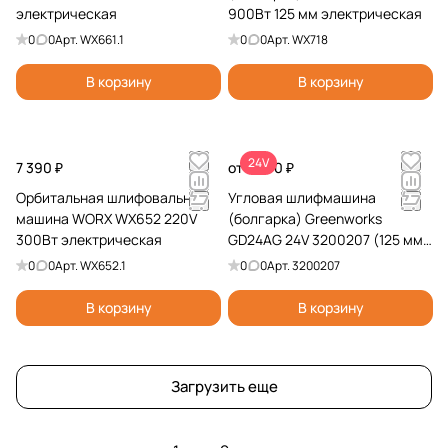
электрическая
900Вт 125 мм электрическая
0
0
Арт.
WX661.1
0
0
Арт.
WX718
В корзину
В корзину
24V
7 390 ₽
от 7 990 ₽
Орбитальная шлифовальная
Угловая шлифмашина
машина WORX WX652 220V
(болгарка) Greenworks
300Вт электрическая
GD24AG 24V 3200207 (125 мм)
бесщеточная аккумуляторная
0
0
Арт.
WX652.1
0
0
Арт.
3200207
В корзину
В корзину
Загрузить еще