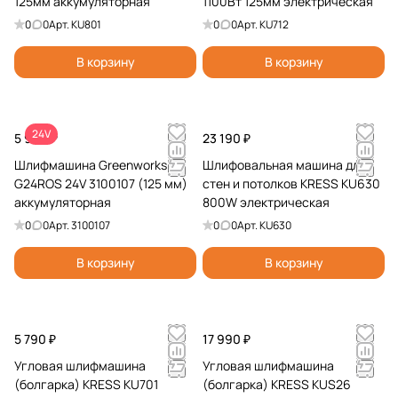
125мм аккумуляторная
1100Вт 125мм электрическая
0
0
Арт.
KU801
0
0
Арт.
KU712
В корзину
В корзину
24V
5 990 ₽
23 190 ₽
Шлифмашина Greenworks
Шлифовальная машина для
G24ROS 24V 3100107 (125 мм)
стен и потолков KRESS KU630
аккумуляторная
800W электрическая
0
0
Арт.
3100107
0
0
Арт.
KU630
В корзину
В корзину
5 790 ₽
17 990 ₽
Угловая шлифмашина
Угловая шлифмашина
(болгарка) KRESS KU701
(болгарка) KRESS KUS26