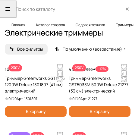
Главная
Каталог товаров
Садовая техника
Триммеры
Электрические триммеры
Все фильтры
По умолчанию (возрастание)
230V
230V
10 990 ₽
4 990 ₽
-17%
5 990 ₽
Триммер Greenworks GST1246
Триммер Greenworks
1200W Deluxe 1301807 (41 см)
GST5033M 500W Deluxe 21277
электрический
(33 см) электрический
0
0
Арт.
1301807
0
0
Арт.
21277
В корзину
В корзину