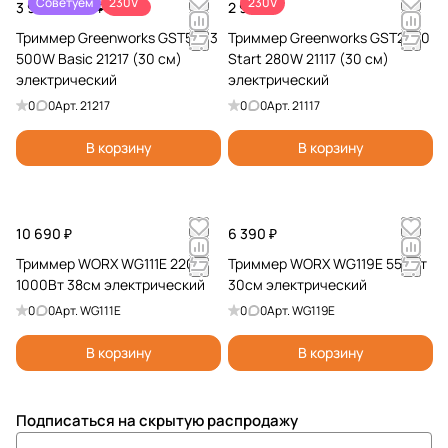
Советуем
230V
230V
3 990 ₽
-33%
2 990 ₽
5 990 ₽
Триммер Greenworks GST5033
Триммер Greenworks GST2830
500W Basic 21217 (30 см)
Start 280W 21117 (30 см)
электрический
электрический
0
0
Арт.
21217
0
0
Арт.
21117
В корзину
В корзину
10 690 ₽
6 390 ₽
Триммер WORX WG111E 220V
Триммер WORX WG119E 550Вт
1000Вт 38см электрический
30см электрический
0
0
Арт.
WG111E
0
0
Арт.
WG119E
В корзину
В корзину
Подписаться
на скрытую распродажу