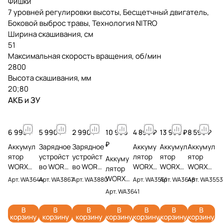
Фишки
7 уровней регулировки высоты, Бесщетчный двигатель,
Боковой выброс травы, Технология NITRO
Ширина скашивания, см
51
Максимальная скорость вращения, об/мин
2800
Высота скашивания, мм
20;80
АКБ и ЗУ
6 990 ₽
5 990 ₽
2 990 ₽
10 990
4 890 ₽
13 990 ₽
8 590 ₽
₽
Аккумул
Зарядное
Зарядное
Аккуму
Аккумул
Аккумул
ятор
устройст
устройст
лятор
ятор
ятор
Аккуму
WORX
во WORX
во WORX
WORX
WORX
WORX
лятор
WA3644
WA3867
WA3880
WA3551
WA3648
WA3553
WORX
Арт.
WA3644
Арт.
WA3867
Арт.
WA3880
Арт.
WA3551
Арт.
WA3648
Арт.
WA3553
PRO 20V
20V 6А
20V 2А
20V 2Ач
20V 8Ач
20V 4Ач
WA3641
Арт.
WA3641
4Ач
20V 6Ач
В
В
В
В
В
В
В
корзину
корзину
корзину
корзину
корзину
корзину
корзину