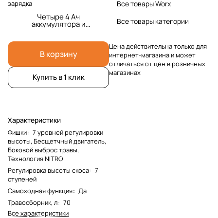
зарядка
Все товары Worx
Четыре 4 Ач
Все товары категории
аккумулятора и
четверная 1А
зарядка
Цена действительна только для
В корзину
интернет-магазина и может
отличаться от цен в розничных
магазинах
Купить в 1 клик
Характеристики
Фишки
:
7 уровней регулировки
высоты, Бесщетчный двигатель,
Боковой выброс травы,
Технология NITRO
Регулировка высоты скоса
:
7
ступеней
Самоходная функция
:
Да
Травосборник, л
:
70
Все характеристики