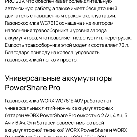
PRO 20V, что обеспечивает более длительную
автономную работу, а также имеет бесщеточный
двигатель с повышенным сроком эксплуатации.
Газонокосилка WG761E оснащена индикатором
наполнения травосборника и уровня заряда
аккумулятора, что позволяет не допустить перегрузок.
Емкость травосборника этой модели составляет 70 л.
Благодаря приводу на колеса, управлять
газонокосилкой легко и просто.
Универсальные аккумуляторы
PowerShare Pro
Газонокосилка WORX WG761E 40V работает от
универсальных литий-ионных аккумуляторных
батарей WORX PowerShare Pro ёмкостью 2 Ач, 4 Ач, 5
Ач и 6 Ач. Эти батареи совместимы со всей
аккумуляторной техникой WORX PowerShare и WORX