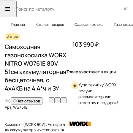
Главная
Каталог товаров
Садовая техника
Газонокос
Акция
103 990 ₽
Самоходная
газонокосилка WORX
NITRO WG761E 80V
51см аккумуляторная
Товар участвует в акции
бесщеточная, с
Купи технику WORX —
4хАКБ на 4 А*ч и ЗУ
получи
аккумуляторную
0
Нет отзывов
отвертку в подарок!
Арт.
WG761E
Комплект (WORX 80V):
Четыре 4
Ач аккумулятора и четверная 1А