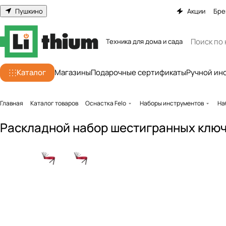
Пушкино
Акции
Бре
Техника для дома и сада
Каталог
Магазины
Подарочные сертификаты
Ручной ин
Главная
Каталог товаров
Оснастка Felo
Наборы инструментов
На
Раскладной набор шестигранных ключе