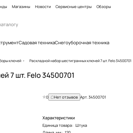
нды
Магазины
Новости
Сервисные центры
Обзоры
струмент
Садовая техника
Снегоуборочная техника
боры ключей
Раскладной набор шестигранных ключей 7 шт. Felo 34500701
й 7 шт. Felo 34500701
0
Нет отзывов
Арт.
34500701
Характеристики
Единица товара
:
Штука
Длина, мм
:
120