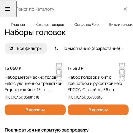
Главная
Каталог товаров
Оснастка Felo
Биты и головк
Наборы головок
Все фильтры
По умолчанию (возрастание)
16 050 ₽
17 590 ₽
Набор метрических головок
Набор головок и бит с
Felo с удлиненной трещоткой
трещоткой и рукояткой Felo
Ergonic в кейсе, 13 шт.
ERGONIC в кейсе, 36 шт
05681318
05783616
0
0
Арт.
05681318
0
0
Арт.
05783616
В корзину
В корзину
Подписаться
на скрытую распродажу