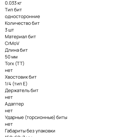
0.033 кг
Тип бит
односторонние
Количество бит
3 шт
Материал бит
CrMoV
Длина бит
50 мм
Torx (TT)
нет
Хвостовик бит
1/4 (тип Е)
Держатель бит
нет
Адаптер
нет
Ударные (торсионные) биты
нет
Габариты без упаковки