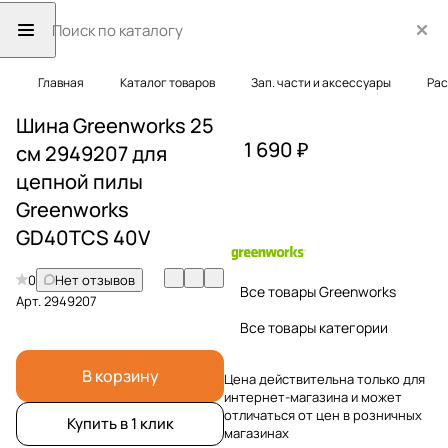
Главная
Каталог товаров
Зап. части и аксессуары
Рас
Шина Greenworks 25
1 690 ₽
см 2949207 для
цепной пилы
Greenworks
GD40TCS 40V
0
Нет отзывов
Все товары Greenworks
Арт.
2949207
Все товары категории
В корзину
Цена действительна только для
интернет-магазина и может
отличаться от цен в розничных
Купить в 1 клик
магазинах