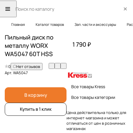
Главная
Каталог товаров
Зап. части и аксессуары
Рас
Пильный диск по
1 790 ₽
металлу WORX
WA5047 60T HSS
0
Нет отзывов
Арт.
WA5047
Все товары Kress
В корзину
Все товары категории
Купить в 1 клик
Цена действительна только для
интернет-магазина и может
отличаться от цен в розничных
магазинах