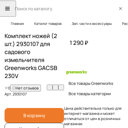
Главная
Каталог товаров
Зап. части и аксессуары
Рас
Комплект ножей (2
1 290 ₽
шт.) 2930107 для
садового
измельчителя
Greenworks GACSB
230V
Все товары Greenworks
0
Нет отзывов
Все товары категории
Арт.
2930107
Цена действительна только для
интернет-магазина и может
В корзину
отличаться от цен в розничных
магазинах