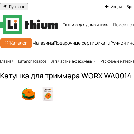
Пушкино
Акции
Бре
Техника для дома и сада
Каталог
Магазины
Подарочные сертификаты
Ручной ин
Главная
Каталог товаров
Зап. части и аксессуары
Расходные матери
Катушка для триммера WORX WA0014