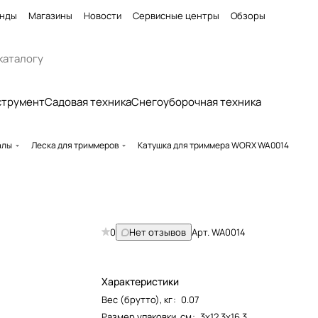
нды
Магазины
Новости
Сервисные центры
Обзоры
струмент
Садовая техника
Снегоуборочная техника
алы
Леска для триммеров
Катушка для триммера WORX WA0014
0
Нет отзывов
Арт.
WA0014
Характеристики
Вес (брутто), кг
:
0.07
Размер упаковки, см
:
3х12,3х16,3