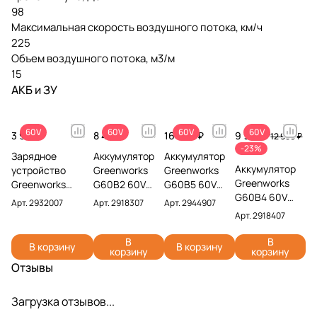
98
Максимальная скорость воздушного потока, км/ч
225
Объем воздушного потока, м3/м
15
АКБ и ЗУ
60V
60V
60V
60V
3 990 ₽
8 490 ₽
16 990 ₽
9 990 ₽
12 990 ₽
-23%
Зарядное
Аккумулятор
Аккумулятор
Аккумулятор
устройство
Greenworks
Greenworks
Greenworks
Greenworks
G60B2 60V
G60B5 60V
G60B4 60V
G60UC 60V
2918307 (2 Ач)
2944907 (5
Арт.
2932007
Арт.
2918307
Арт.
2944907
2918407 (4 Ач)
2932007 (2 А)
Ач)
Арт.
2918407
В
В
В корзину
В корзину
корзину
корзину
Отзывы
Загрузка отзывов...