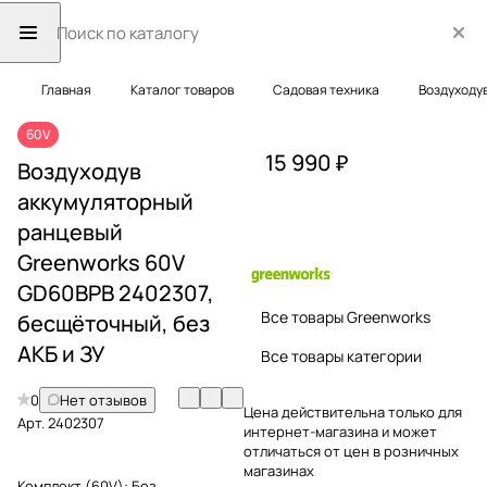
Главная
Каталог товаров
Садовая техника
Воздуходу
60V
15 990 ₽
Воздуходув
аккумуляторный
ранцевый
Greenworks 60V
GD60BPB 2402307,
Все товары Greenworks
бесщёточный, без
АКБ и ЗУ
Все товары категории
0
Нет отзывов
Цена действительна только для
Арт.
2402307
интернет-магазина и может
отличаться от цен в розничных
магазинах
Комплект (60V):
Без