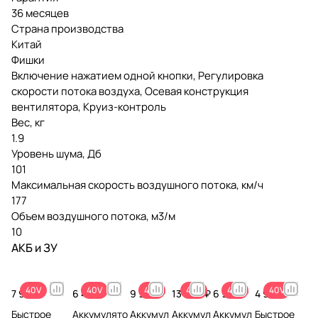
36 месяцев
Страна производства
Китай
Фишки
Включение нажатием одной кнопки, Регулировка
скорости потока воздуха, Осевая конструкция
вентилятора, Круиз-контроль
Вес, кг
1.9
Уровень шума, Дб
101
Максимальная скорость воздушного потока, км/ч
177
Объем воздушного потока, м3/м
10
АКБ и ЗУ
40V
40V
40V
40V
40V
40V
7 990 ₽
6 490 ₽
9 990 ₽
13 990 ₽
6 990 ₽
4 990 ₽
Быстрое
Аккумулято
Аккумул
Аккумул
Аккумул
Быстрое