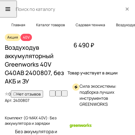
Главная
Каталог товаров
Садовая техника
Воздуходу
Акция
40V
6 490 ₽
Воздуходув
аккумуляторный
Greenworks 40V
G40AB 2400807, без
Товар участвует в акции
АКБ и ЗУ
Сила экосистемы:
подборка лучших
0
Нет отзывов
инструментов
Арт.
2400807
GREENWORKS
Комплект (G-MAX 40V):
Без
аккумулятора и зарядки
Без аккумулятора и