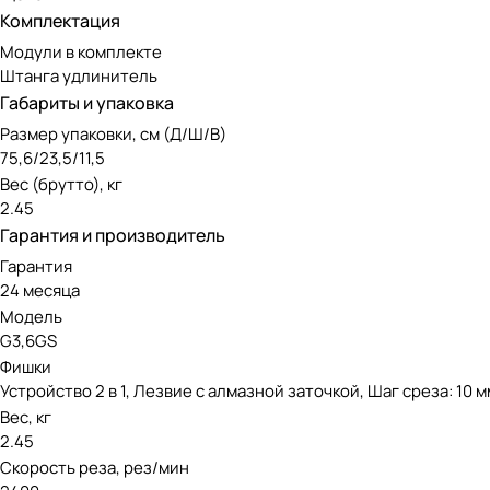
Комплектация
Лезвие для стрижки травы шириной 8,0 см.;
Модули в комплекте
Время автономной работы до 30 мин;
Штанга удлинитель
Встроенный аккумулятор 3.6V, емкостью 2 А/ч.
Габариты и упаковка
Размер упаковки, см (Д/Ш/В)
Состав комплекта:
75,6/23,5/11,5
Вес (брутто), кг
2.45
Ножницы аккумуляторные GreenWorks, 3.6V артикул 1600
Гарантия и производитель
Лезвие для травы с чехлом;
Гарантия
Лезвие - кусторез с чехлом;
24 месяца
Штанга - удлинитель;
Модель
G3,6GS
Зарядное устройство;
Фишки
Руководство по эксплуатации;
Устройство 2 в 1, Лезвие с алмазной заточкой, Шаг среза: 10 м
Вес, кг
Гарантийный талон.
2.45
Скорость реза, рез/мин