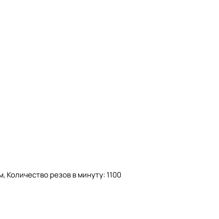
207;
м, Количество резов в минуту: 1100