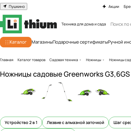
Пушкино
Акции
Бре
Техника для дома и сада
Каталог
Магазины
Подарочные сертификаты
Ручной ин
Главная
Каталог товаров
Садовая техника
Ножницы
Ножницы садо
Ножницы садовые Greenworks G3,6GS 
Устройство 2 в 1
Лезвие с алмазной заточкой
Шаг срез