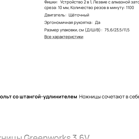
Фишки
:
Устройство 2 в 1, Лезвие с алмазной зат
среза: 10 мм, Количество резов в минуту: 1100
Двигатель
:
Щёточный
Эргономичная рукоятка
:
Да
Размер упаковки, см (Д/Ш/В)
:
75,6/23,5/11,5
Все характеристики
вольт со штангой-удлинителем
Ножницы сочетают в себе
ницы Greenworks 3,6V