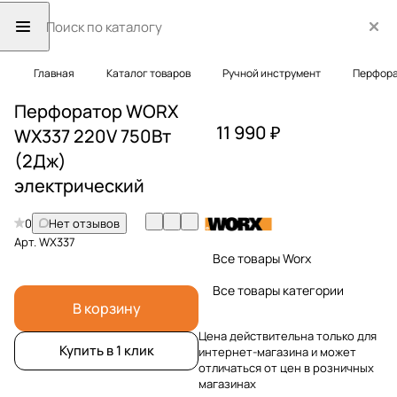
Главная
Каталог товаров
Ручной инструмент
Перфор
Перфоратор WORX
11 990 ₽
WX337 220V 750Вт
(2Дж)
электрический
0
Нет отзывов
Арт.
WX337
Все товары Worx
Все товары категории
В корзину
Цена действительна только для
Купить в 1 клик
интернет-магазина и может
отличаться от цен в розничных
магазинах