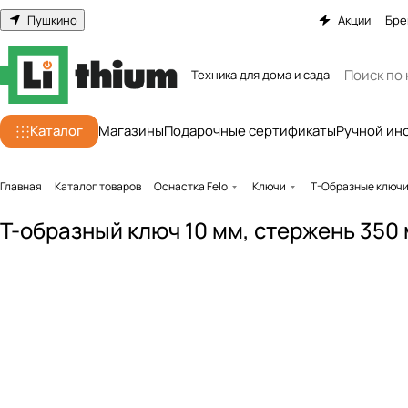
Пушкино
Акции
Бре
Техника для дома и сада
Каталог
Магазины
Подарочные сертификаты
Ручной ин
Главная
Каталог товаров
Оснастка Felo
Ключи
Т-Образные ключ
Т-образный ключ 10 мм, стержень 350 