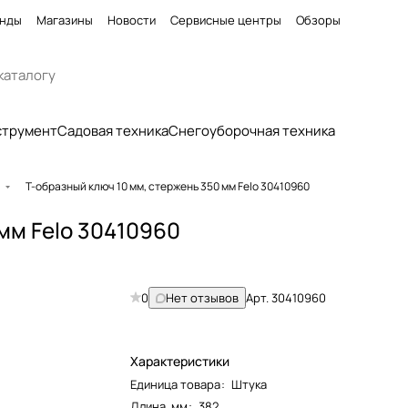
нды
Магазины
Новости
Сервисные центры
Обзоры
струмент
Садовая техника
Снегоуборочная техника
и
Т-образный ключ 10 мм, стержень 350 мм Felo 30410960
мм Felo 30410960
0
Нет отзывов
Арт.
30410960
Характеристики
Единица товара
:
Штука
Длина, мм
:
382