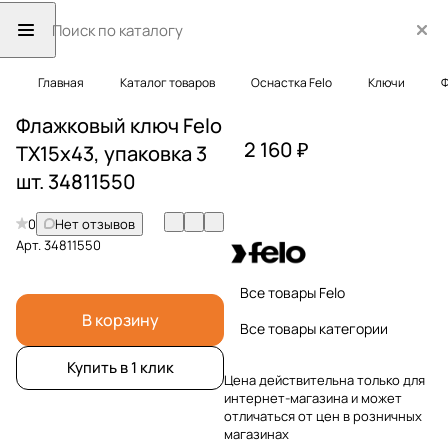
Главная
Каталог товаров
Оснастка Felo
Ключи
Ф
Флажковый ключ Felo
2 160 ₽
TX15x43, упаковка 3
шт. 34811550
0
Нет отзывов
Арт.
34811550
Все товары Felo
В корзину
Все товары категории
Купить в 1 клик
Цена действительна только для
интернет-магазина и может
отличаться от цен в розничных
магазинах