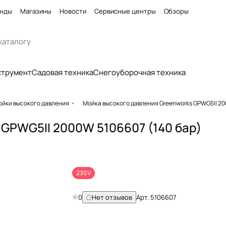
нды
Магазины
Новости
Сервисные центры
Обзоры
струмент
Садовая техника
Снегоуборочная техника
ойки высокого давления
Мойка высокого давления Greenworks GPWG5II 20
 GPWG5II 2000W 5106607 (140 бар)
230V
0
Нет отзывов
Арт.
5106607