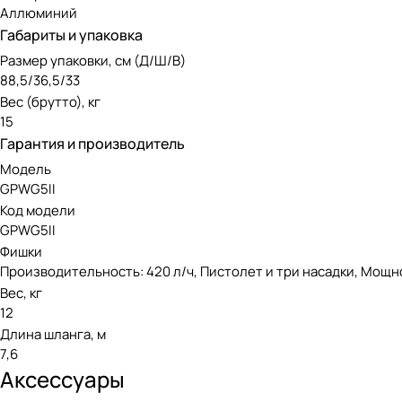
Аллюминий
Габариты и упаковка
Размер упаковки, см (Д/Ш/В)
88,5/36,5/33
Вес (брутто), кг
15
Гарантия и производитель
Модель
GPWG5II
Код модели
GPWG5II
Фишки
Производительность: 420 л/ч, Пистолет и три насадки, Мощнос
Вес, кг
12
Длина шланга, м
7,6
Аксессуары