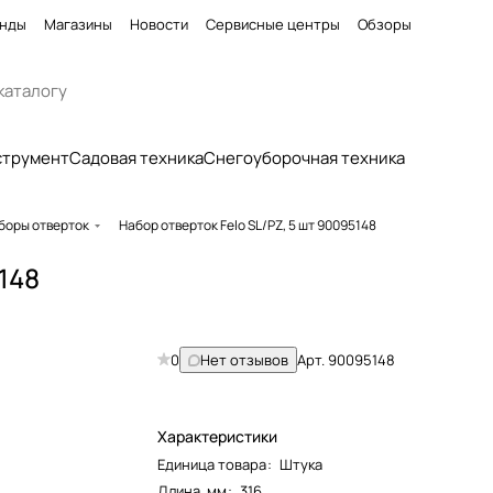
нды
Магазины
Новости
Сервисные центры
Обзоры
струмент
Садовая техника
Снегоуборочная техника
боры отверток
Набор отверток Felo SL/PZ, 5 шт 90095148
148
0
Нет отзывов
Арт.
90095148
Характеристики
Единица товара
:
Штука
Длина, мм
:
316